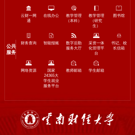
云财一网
在线办公
教学管理
教学管理
图书馆
通
（本科）
（研究
生）
财务查询
智能报账
数字后勤
采资一体
书记、校
公共
服务大厅
化管理平
长信箱
服务
台
网络资源
国家
教师邮箱
学生邮箱
24365大
学生就业
服务平台