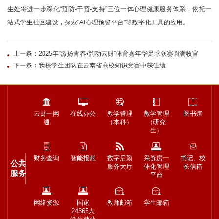
生处将进一步深化“预防-干预-支持”三位一体心理健康服务体系，依托一
站式学生社区建设，探索“AI心理预警平台”等数字化工具的应用。
上一条：2025年“激扬青春•韵动云财”体育嘉年华足球联赛圆满收官
下一条：我校学生团队在云南省高校知识竞赛中获佳绩
云财一网
在线办公
教学管理
教学管理
图书馆
通
（本科）
（研究
生）
财务查询
智能报账
数字后勤
采资房一
书记、校
公共
服务大厅
体化管理
长信箱
服务
平台
网络资源
国家
教师邮箱
学生邮箱
24365大