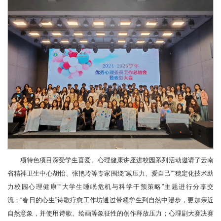
项特色项目深受学生喜爱。心理健康讲座进校园系列活动邀请了云南
省精神卫生中心胡怡、张艳玲等专家围绕“减压力、爱自己”“稳定化技术助
力校园心理健康”“大学生睡眠危机与科学干预策略”主题进行分享交
流；“春日的心生”诗歌疗愈工作坊通过带领学生到自然中漫步，更加亲近
自然意象，并使用诗歌、绘画等象征性的创作释放压力；心理剧大赛决赛