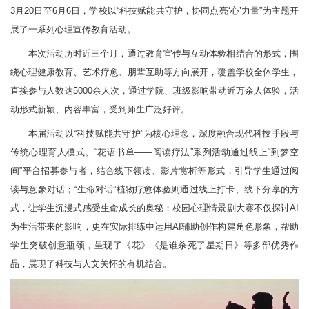
3月20日至6月6日，学校以“科技赋能共守护，协同点亮‘心’力量”为主题开
展了一系列心理宣传教育活动。
本次活动历时近三个月，通过教育宣传与互动体验相结合的形式，围
绕心理健康教育、艺术疗愈、朋辈互助等方向展开，覆盖学校全体学生，
直接参与人数达5000余人次，通过学院、班级影响带动近万余人体验，活
动形式新颖、内容丰富，受到师生广泛好评。
本届活动以“科技赋能共守护”为核心理念，深度融合现代科技手段与
传统心理育人模式。“花语书单——阅读疗法”系列活动通过线上“到梦空
间”平台招募参与者，结合线下领读、影片赏析等形式，引导学生通过阅
读与意象对话；“生命对话”植物疗愈体验则通过线上打卡、线下分享的方
式，让学生沉浸式感受生命成长的奥秘；校园心理情景剧大赛不仅探讨AI
为生活带来的影响，更在实际排练中运用AI辅助创作构建角色形象，帮助
学生突破创意瓶颈，呈现了《花》《是谁杀死了星期日》等多部优秀作
品，展现了科技与人文关怀的有机结合。