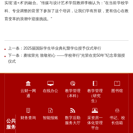
实现‘道+术’的融合。”传媒与设计艺术学院教师李楠认为：“在当前学校学
科、专业调整的背景下参加了这个培训，让我们学有所获，更有信心在教
育变革的浪潮中迎接挑战。”
上一条：2025届国际学生毕业典礼暨学位授予仪式举行
下一条：赓续荣光 致敬初心 ——学校举行“光荣在党50年”纪念章颁授
仪式
云财一网
在线办公
教学管理
教学管理
图书馆
通
（本科）
（研究
生）
财务查询
智能报账
数字后勤
采资房一
书记、校
公共
服务大厅
体化管理
长信箱
服务
平台