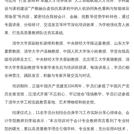
与运用”“打造‘新商科’卓越人才培养体系”“人工智能赋能人才培养、学科建
设与课程建设”“产教融合虚拟仿真课程中的人机协同角色重构与智能体应
用场景”等内容，紧密结合我校会计、金融、统数等优势学科特色，通过
专题讲座、分组研讨、交流发言等环节深化培训效果，为学校强化育人效
果、打造高质量教师队伍夯实基础。
清华大学原副校长谢维和教授、中央财经大学陈运森教授、山东大学
夏辉教授、清华大学卢滇楠教授、中国人民大学张小岗教授、学堂在线高
级培训师吴文汇、中央财经大学关蓉副教授、北京理工大学黄璐教授、清
华大学李蕉副教授等专家学者先后为培训班授课。每场讲座上，学员们都
全神贯注、踊跃发言，积极与专家开展交流与对话。
培训期间，正值中国共产党建党104周年，学员们参观了中国共产党
历史展览馆，沉浸式开展“不忘初心、牢记使命”现场教学。学员们还参观
了清华大学工程实践教育基地、艺术博物馆和校史馆。
结课仪式上，11名学员分别结合自身学习工作实际分享心得体会。会
计学院教师刘李福表示：“本次培训对于会计专业教师而言看到了专业转
型的曙光，要以高质量教学理念引领学科、专业发展，充分应用AI技术，