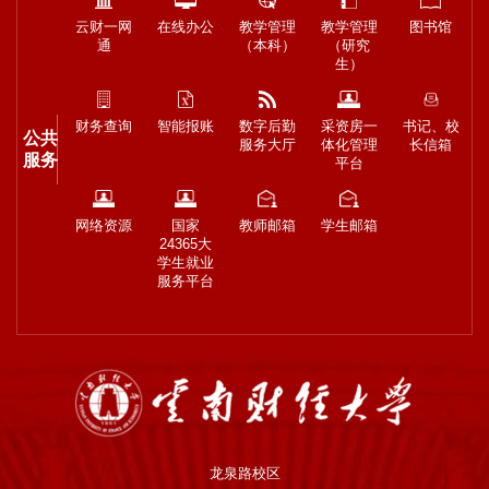
云财一网
在线办公
教学管理
教学管理
图书馆
通
（本科）
（研究
生）
财务查询
智能报账
数字后勤
采资房一
书记、校
公共
服务大厅
体化管理
长信箱
服务
平台
网络资源
国家
教师邮箱
学生邮箱
24365大
学生就业
服务平台
龙泉路校区