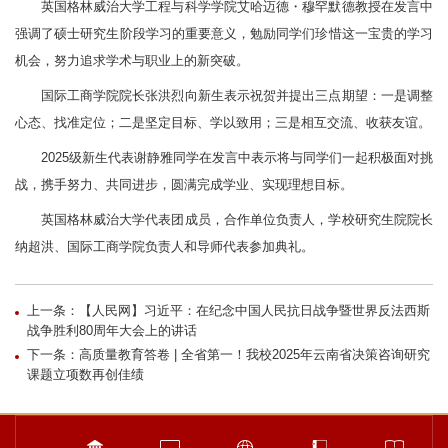
英国格林威治大学工程与科学学院艾哈迈德・穆罕默德教授在发言中
强调了硕士研究生阶段学习的重要意义，勉励同学们珍惜这一宝贵的学习
机会，努力追求学术与职业上的新突破。
国际工商学院院长张洪烈向新生表示祝贺并提出三点期望：一是调整
心态、找准定位；二是坚定目标、学以致用；三是相互交流、收获友谊。
2025级新生代表谢静雅同学在发言中表示将与同学们一起积极面对挑
战，携手努力、共同进步，圆满完成学业、实现理想目标。
英国格林威治大学代表团成员，合作单位负责人，学校研究生院院长
纳超洪、国际工商学院负责人和导师代表参加典礼。
上一条：【人民网】习近平：在纪念中国人民抗日战争暨世界反法西斯
战争胜利80周年大会上的讲话
下一条：高质量教育答卷 | 全省第一！我校2025年云南省决策咨询研究
课题立项数再创佳绩