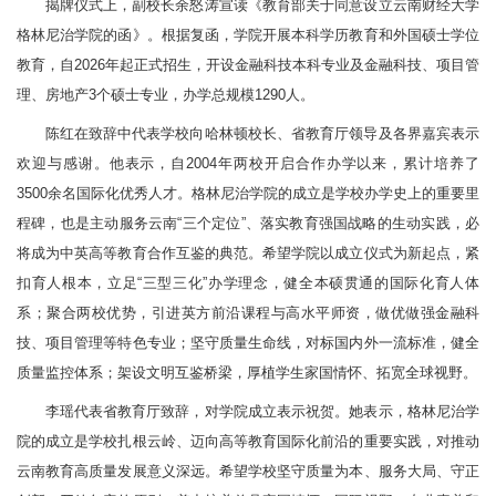
揭牌仪式上，副校长余怒涛宣读《教育部关于同意设立云南财经大学
格林尼治学院的函》。根据复函，学院开展本科学历教育和外国硕士学位
教育，自2026年起正式招生，开设金融科技本科专业及金融科技、项目管
理、房地产3个硕士专业，办学总规模1290人。
陈红在致辞中代表学校向哈林顿校长、省教育厅领导及各界嘉宾表示
欢迎与感谢。他表示，自2004年两校开启合作办学以来，累计培养了
3500余名国际化优秀人才。格林尼治学院的成立是学校办学史上的重要里
程碑，也是主动服务云南“三个定位”、落实教育强国战略的生动实践，必
将成为中英高等教育合作互鉴的典范。希望学院以成立仪式为新起点，紧
扣育人根本，立足“三型三化”办学理念，健全本硕贯通的国际化育人体
系；聚合两校优势，引进英方前沿课程与高水平师资，做优做强金融科
技、项目管理等特色专业；坚守质量生命线，对标国内外一流标准，健全
质量监控体系；架设文明互鉴桥梁，厚植学生家国情怀、拓宽全球视野。
李瑶代表省教育厅致辞，对学院成立表示祝贺。她表示，格林尼治学
院的成立是学校扎根云岭、迈向高等教育国际化前沿的重要实践，对推动
云南教育高质量发展意义深远。希望学校坚守质量为本、服务大局、守正