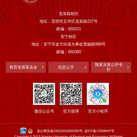
龙泉路校区
地址：昆明市五华区龙泉路237号
邮编：650221
安宁校区
地址：安宁市金方街道办事处普融路999号
邮编：650300
预算决算公开专
教育发展基金会
信息公开
栏
微信公众号
官方微博
官方小程序
滇公网安备53010202000350号
滇ICP备17008047号
Copyright © 2013 Yunnan University of Finance and Economics All Rights