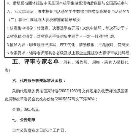
4、后期反馈团体报告中需呈现本校学生做完活动后数据与全国高校参与
万。活动结束后，将本校参与活动的学生数据与同类型高校参与活动的学
（二）职业生涯规划大赛校赛赛前辅导帮扶
1.校赛集中辅导：对复赛、决赛选手各开展1 次集中辅导，每次不少于 2 
2.省赛精准辅导：对省赛选手提供集中辅导 + 一对一针对性打磨。
3.辅导内容：职业规划书撰写、PPT 优化、情景模拟、主题演讲、答辩技
5.专家要求：辅导老师须具备省级及以上职业生涯规划大赛评审或指导经
五、
评审专家名单
：周钊、潘盈羽、周梅（采购人授权代
表）
六、代理服务收费标准及金额：
采购代理服务费按国家计委[2002]1980号文件规定的收费标准及国家
发展和改革委员会发改办价格[2003]857号文下浮30%；
金额：891.45元。
七、公告期限
自本公告发布之日起1个工作日。