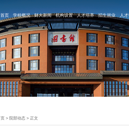
首页
学校概况
财大新闻
机构设置
人才培养
招生就业
人才
首页
>
院部动态
>
正文