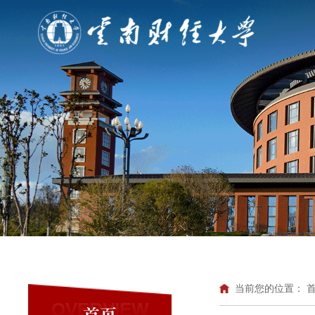
当前您的位置：
OVERVIEW
首页