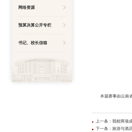
网络资源
预算决算公开专栏
书记、校长信箱
本届赛事由云南
上一条：我校两项
下一条：旅游与酒店