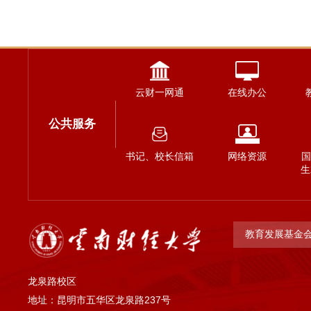
云财一网通
在线办公
公共服务
书记、校长信箱
网络资源
国
生
教育发展基金
龙泉路校区
地址：昆明市五华区龙泉路237号