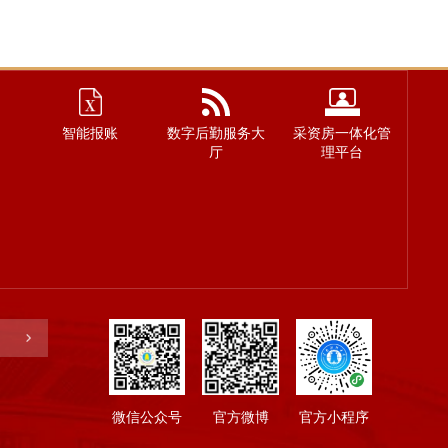
智能报账
数字后勤服务大
采资房一体化管
厅
理平台
微信公众号
官方微博
官方小程序