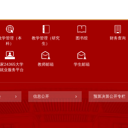
教学管理（本
教学管理（研究
图书馆
财务查询
科）
生）
家24365大学
教师邮箱
学生邮箱
就业服务平台
会
信息公开
预算决算公开专栏