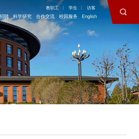
教职工
学生
访客
招聘
科学研究
合作交流
校园服务
English