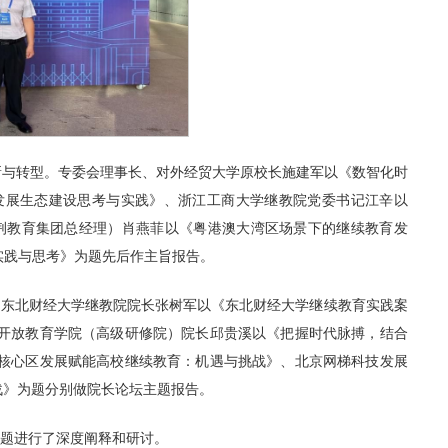
创新与转型。专委会理事长、对外经贸大学原校长施建军以《数智化时
发展生态建设思考与实践》、浙江工商大学继教院党委书记江辛以
荆教育集团总经理）肖燕菲以《粤港澳大湾区场景下的继续教育发
实践与思考》为题先后作主旨报告。
、东北财经大学继教院院长张树军以《东北财经大学继续教育实践案
开放教育学院（高级研修院）院长邱贵溪以《把握时代脉搏，结合
核心区发展赋能高校继续教育：机遇与挑战》、北京网梯科技发展
战》为题分别做院长论坛主题报告。
主题进行了深度阐释和研讨。