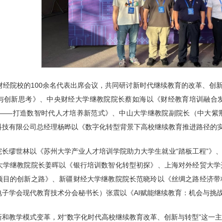
等财经院校的100余名代表出席会议，共同研讨新时代继续教育的改革、
与创新思考》、中央财经大学继教院院长蔡如海以《财经教育培训融合
新——打造数智时代人才培养新范式》、中山大学继教院副院长（中大紫
科技有限公司总经理杨晔以《数字化转型背景下高校继续教育推进路径的
院长缪世林以《苏州大学产业人才培训学院助力大学生就业“踏板工程”》
大学继教院院长姜晖以《银行培训数智化转型初探》、上海对外经贸大学
项目的创新之路》、新疆财经大学继教院院长范晓玲以《丝绸之路经济带
电子学会现代教育技术分会秘书长）张震以《AI赋能继续教育：机会与挑
新和教学模式变革，对“数字化时代高校继续教育改革、创新与转型”这一