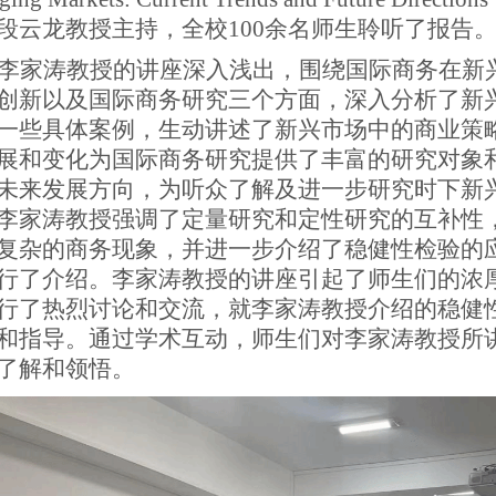
段云龙教授主持，
全校100余名师生
聆听了报告
李家涛教授的讲座深入浅出，围绕国际商务在新
创新以及国际商务研究三个方面
，
深入
分析
了新
一些具体案例，生动讲述了新兴市场中的商业策
展和变化为国际商务研究提供了丰富的研究对象
未来发展方向，为听众了解及进一步研究时下新
李家涛教授强调了定量研究和定性研究的互补性
复杂的商务现象，
并
进一步介绍了稳健性检验的
行了介绍
。李家涛教授的讲座引起了师生们的浓
行了
热烈讨论和交流，
就李家涛教授介绍的稳健
和指导
。通过学术互动，师生们对李家涛教授所
了解和领悟
。