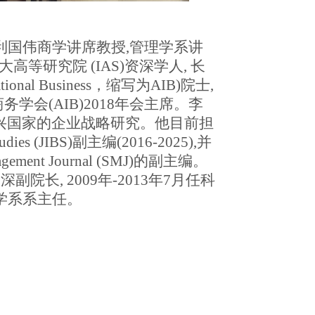
利国伟商学
讲
席
教授,管理学系讲
大
高
等
研究院 (IAS)
资深学人, 长
tional Business
，缩写为AIB
)
院士,
商务学会
(AIB)2018
年会主席
。李
兴国家的企业战略研究。
他
目前担
 Studies (JIBS)副主编
(2016-2025)
,并
nagement Journal (SMJ)的副
主编
。
资深副院长
, 2009
年
-2013
年
7
月任科
学系系主任。