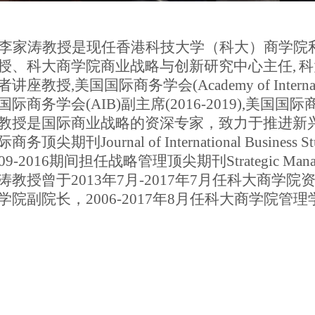
李家涛教授是
现任香港科技大学（科大）商学院
授
、
科大商学院商业战略与创新研究中心主任,
科
者讲座教授
,
美
国
国际商务学会
(Academy of Interna
国际商务学会(AIB)副主席
(2016-2019),
美
国
国际
教授是
国际商业
战
略的
资
深
专家
，致力于推进新
际商务顶尖期刊
Journal of International Business
09-2016
期间担任
战
略
管理顶尖期刊
Strategic Ma
涛
教授曾
于2013年
7
月
-2017
年
7
月任科大商学院
学院副院长，
2006-2017
年
8
月任科大商学院管理