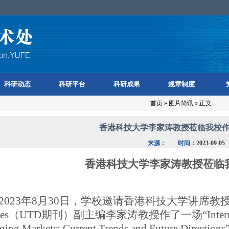
科研动态
科研平台
科研成果
规章制度
首页
»
图片简讯
» 正文
香港科技大学李家涛教授莅临我校
来源：
时间：
2023-09-05
香港科技大学李家涛教授
莅临
2023年
8
月
30
日，学校邀请香港科技大学讲席教
es
（
UTD
期刊）副主编李家涛
教授
作了一场
“Inter
ing Markets: Current Trends and Future Directions