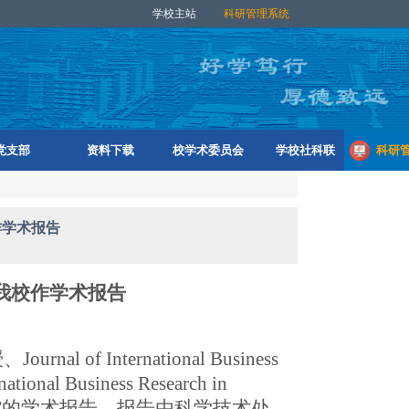
学校主站
科研管理系统
党支部
资料下载
校学术委员会
学校社科联
科研
作学术报告
我校
作
学术
报告
授、
Journal of International Business
national Business Research in
”
的学术
报告
，
报告由科学技术处