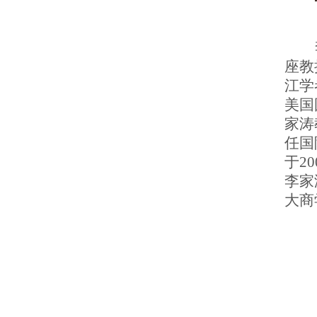
座教
江学
美
国
家涛
任
国
于
20
李
家
大商