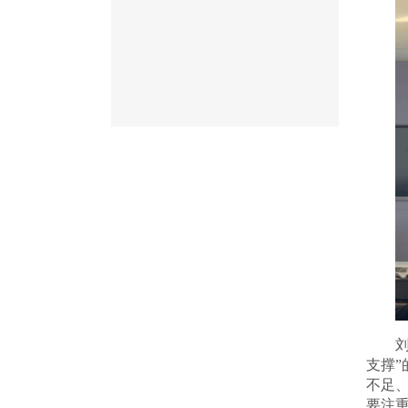
支撑
”
不足
要注