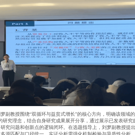
刘梦
副
教授围绕
“
双循环与益贫式增长
”
的核心方向，明确该领域的
的研究理念
，
结合自身研究成果展开分享，通过展示已发表研究
、
研究问题
和
创新点的逻辑闭环
。
在选题指导上
，刘梦副
教授提
重多源匹配与口径统一，实证分析需强化机制检验与异质性分析