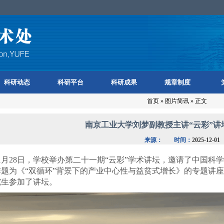
科研动态
科研平台
科研成果
规章制度
首页
»
图片简讯
» 正文
南京工业大学刘梦副教授主讲“云彩”讲
来源：
时间：
2025-12-01
1
月
28
日
，
学校
举办第二十一期
“
云彩
”
学术讲坛
，
邀请
了
中国科学
作题为《
“双循环
”
背景下的产业中心性与益贫式增长
》的
专题
讲座
究生
参加
了讲坛
。