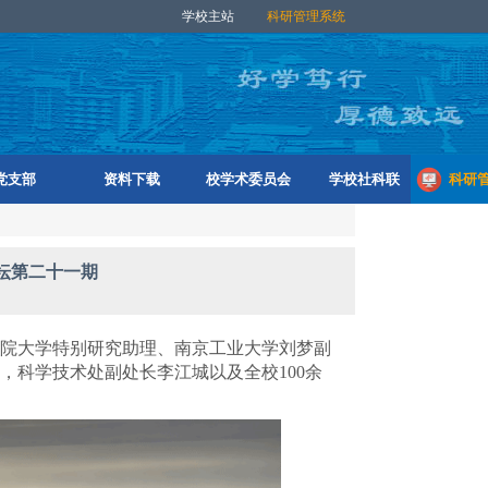
学校主站
科研管理系统
党支部
资料下载
校学术委员会
学校社科联
科研
坛第二十一期
院大学特别研究助理
、南京工业大学
刘梦副
，
科学技术处副处长李江城以及全校
100
余