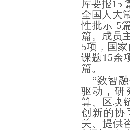
库要报15
全国人大
性批示 5
篇。成员
5项，国家
课题15余项
篇
。
“数智
驱动，研
算、区块
创新的协
关、提供