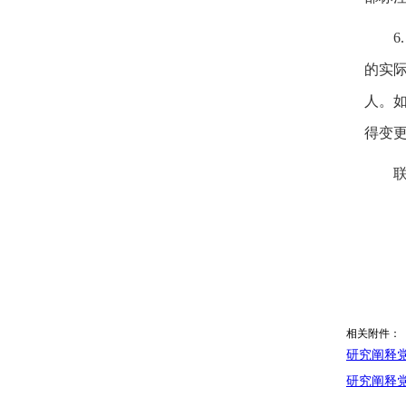
6
的实
人。
得变
相关附件：
研究阐释党
研究阐释党