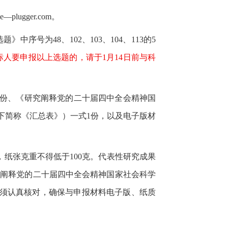
e
—
plugger.com
。
选题》中序号为
48
、
102
、
103
、
104
、
113
的
5
标人要申报以上选题的，请于
1
月
14
日前与科
份、《研究阐释党的二十届四中全会精神国
下简称《汇总表》）一式
1
份，以及电子版材
，纸张克重不得低于
100
克。代表性研究成果
究阐释党的二十届四中全会精神国家社会科学
容须认真核对，确保与申报材料电子版、纸质