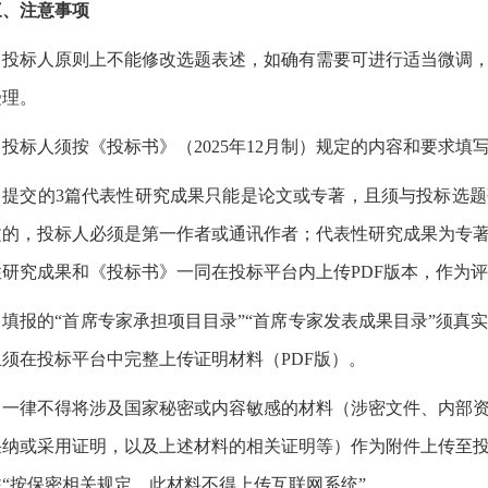
三、注意事项
.
投标人原则上不能修改选题表述，如确有需要可进行适当微调
受理。
.
投标人须按《投标书》（
2025
年
12
月制）规定的内容和要求填
.
提交的
3
篇代表性研究成果只能是论文或专著，且须与投标选题
文的，投标人必须是第一作者或通讯作者；代表性研究成果为专
性研究成果和《投标书》一同在投标平台内上传
PDF
版本，作为评
.
填报的“首席专家承担项目目录”“首席专家发表成果目录”须真
且须在投标平台中完整上传证明材料（
PDF
版）。
.
一律不得将涉及国家秘密或内容敏感的材料（涉密文件、内部
采纳或采用证明，以及上述材料的相关证明等）作为附件上传至
“按保密相关规定，此材料不得上传互联网系统”。