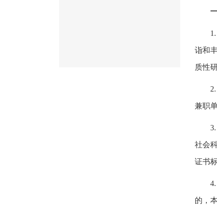
1
诣和
质性
2
兼职
3
社会
证书
4
的，