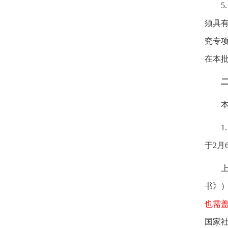
5
须具
究专
在本
1
于
2
月
书》
也需
国家