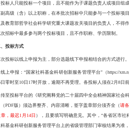
.
投标人只能投标一个项目，且不能作为子课题负责人或项目组
有副高级（含）以上职称，在本批次招标中只能参与一个投标项
项及教育部哲学社会科学研究重大课题攻关项目的负责人，不得
批次招标中最多参与两个投标项目，且不作职称、学历限制。
二、投标方式
本次投标以线上申报为主，部分选题线下申报相结合的方式进行
.
线上申报：“国家社科基金科研创新服务管理平台”（
https://xm.
6
日零时至
10
日
17
时开放，逾期不再受理。各投标人须在
2
月
8
日
上传至投标平台的《研究阐释党的二十届四中全会精神国家社会
）（
PDF
版）须边界整齐、内容清晰，签字盖章部分须齐全（
请
盖章，最迟
1
月
14
日
），且要填写明确意见。其中，“各省区市社
社科基金科研创新服务管理平台上的省级管理部门审核结果为准