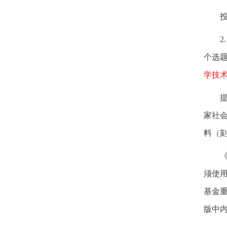
2
个选
学技
家社
料（
须使
基金
版中