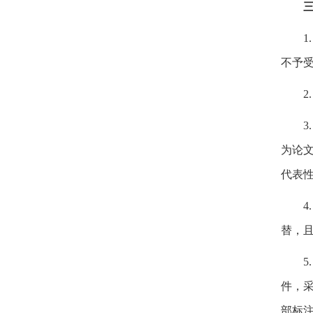
1
不予
2
3
为论
代表
4
替，
5
件，
部标注