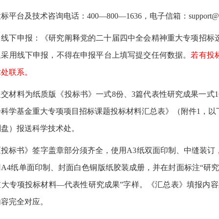
投标平台及技术咨询电话：
400
—
800
—
1636
，电子信箱：
support@
.
线下申报：《研究阐释党的二十届四中全会精神重大专项招标
题采用线下申报，不得在申报平台上填写提交任何数据。
若有投
术处联系。
提交材料为纸质版《投标书》一式
8
份、
3
篇代表性研究成果一式
1
会科学基金重大专项项目招标课题投标材料汇总表》（附件
1
，以
刻盘）报送科学技术处。
《投标书》签字盖章部分须齐全，使用
A3
纸双面印制、中缝装订
用
A4
纸单面印制、封面白色铜版纸胶装成册，并在封面标注“研
重大专项投标材料—代表性研究成果”字样。《汇总表》填报内
内容完全对应。