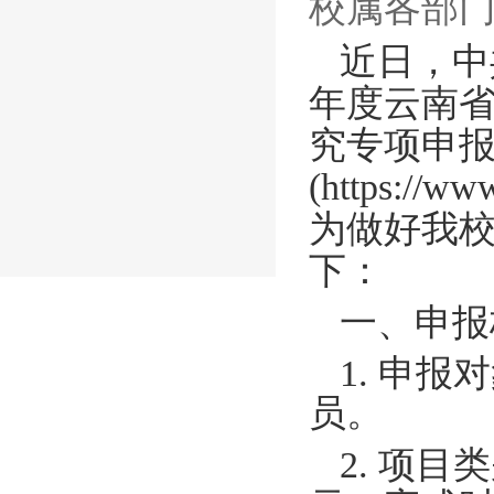
校属各部
近日，
中
年度云南
究专项申
(https://ww
为做好我
下：
一、
申报
1.
申报对
员
。
2. 项