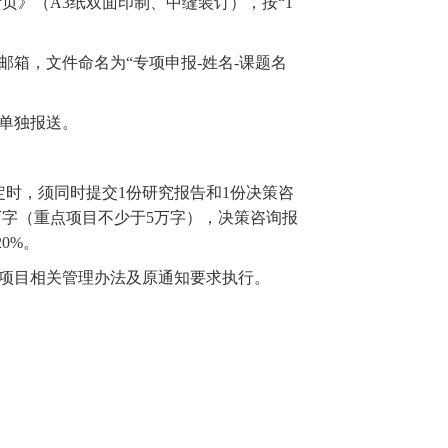
页》（A3纸双面印制、中缝装订），按“1
邮箱，文件命名为
“专项申报-姓名-课题名
单独报送。
定时，须同时提交
1份研究报告和1份决策咨
万字（重点项目不少于5万字），决策咨询报
0%。
划项目相关管理办法及原通知要求执行。