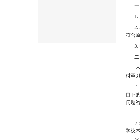
一
1
2
符合
3
二
时至3
1
目下
问题
2.
学技