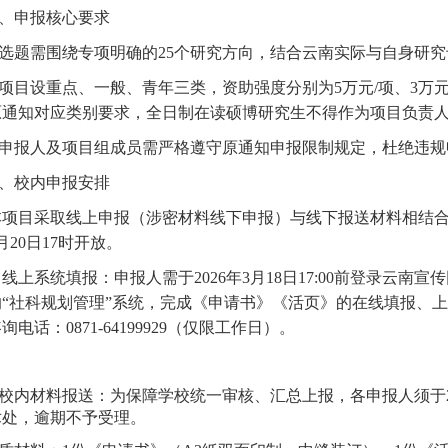
、申报核心要求
. 选题需围绕专项明确的25个研究方向，结合云南实际与自身
. 项目设重点、一般、青年三类，资助强度分别为5万元/项、3万
原通知对应类别要求，全日制在读硕博研究生不得作为项目负责
. 申报人及项目组成员需严格遵守原通知申报限制规定，杜绝违
、校内申报安排
本项目采取线上申报（涉密材料线下申报）与线下报送材料相结
月20日17时开放
。
. 线上系统填报：申报人需于2026年3月
18
日
17:00前登录云南宣传网（
的“社科规划管理”系统，完成《申请书》《活页》的在线填报、
咨询电话：
0871-64199929（仅限工作日）。
校内材料报送：为保障学校统一审核、汇总上报，各申报人须于
术处
，逾期不予受理
。