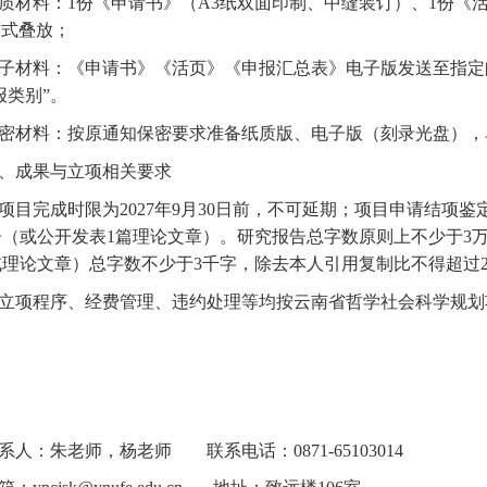
质材料：
1份《申请书》（A3纸双面印制、中缝装订）、1份《活
方式叠放；
子材料：《申请书》《活页》《申报汇总表》电子版发送至指定
报类别”。
密材料：按原通知保密要求准备纸质版、电子版（刻录光盘），
、成果与立项相关要求
. 项目完成时限为2027年9月30日前，不可延期；
项目申请结项鉴
告（或公开发表1篇理论文章）。研究报告总字数原则上不少于3
理论文章）总字数不少于3千字，除去本人引用复制比不得超过2
. 立项程序、经费管理、违约处理等均按云南省哲学社会科学规
系人：朱老师，杨老师
联系电话：
0871-65103014