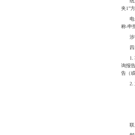
纸
夹1”
电
称-申
涉
四
1
询报
告（或
2
联