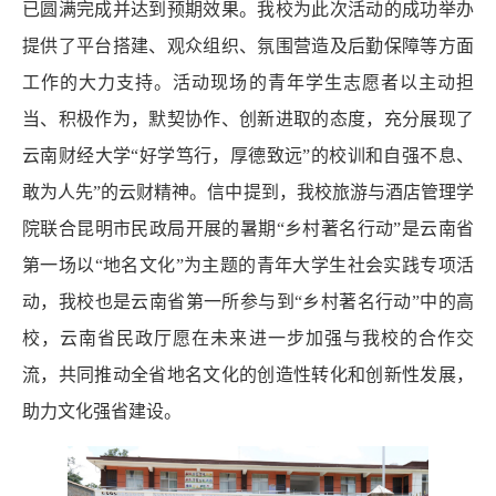
已圆满完成并达到预期效果。我校为
此次活动的成功举办
提供了平台搭建、观众组织、氛围营造及后勤保障等方面
工作的大力支持。活动现场的青年学生志愿者以主动担
当、积极作为，默契协作、创新进取的态度，充分展现了
云南财经大学
“好学笃行，厚德致远”的校训和自强不息、
敢为人先”的云财精神。
信中提到，我校
旅游与酒店管理学
院
联合昆明市民政局
开展
的暑期
“乡村著名行动”是
云南省
第一场以
“地名文化”为主题的青年大学生社会实践专项活
动，
我校
也是云南省第一所参与到
“乡村著名行动”中的高
校，云南省民政厅愿在未来进一步加强与我校的合作交
流，共同推动
全省
地名文化的创造性转化和创新性发展，
助力文化强省建设。