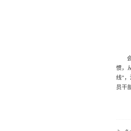
惯，
线”
员干