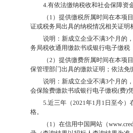
4.
有依法缴纳税收和社会保障资
（
1
）提供
缴税
所属时间在本项
证或税务局出具的纳税情况相关证明
说明：新成立企业不满
3
个月的
务局税收通用缴款书或银行电子缴税
（
2
）
提供缴费所属时间在本项
保管理部门出具的缴款证明
；
依法免
说明
：
新成立企业不满
3
个月的
会保险费缴款书或银行电子缴税
(
费
)
5.
近三年（
20
21
年
1
月
1
日至今）
格
。
（
1
）
在信用中国网站（
www.cred