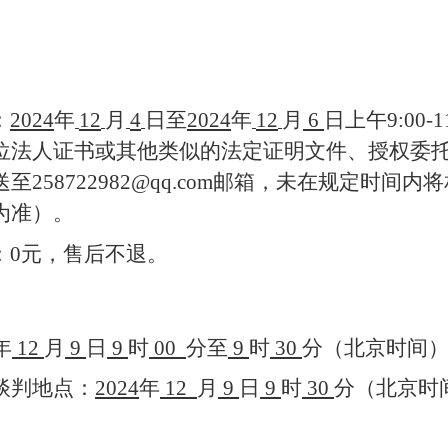
。
：
202
4
年
12
月
4
日至
202
4
年
12
月
6
日上午
9
:
00-1
位法人证书或其他类似的法定证明文件
、
授权委
送至
258722982@qq.com
邮箱，未在规定时间内将
为准）。
：
0
元，售后不退。
年
12
月
9
日
9
时
00
分至
9
时
30
分（北京时间
谈判地点：
202
4
年
12
月
9
日
9
时
30
分（北京时