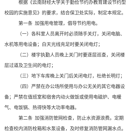
根据《云南财经大学关于勤俭节约办教育建设节约型
校园的实施意见》的要求，结合保卫处实际，制定本规定。
第一条 加强用电管理，倡导节约用电。
（一）各科室人员离开时必须随手关灯，关闭电脑、
水机等用电设备；白天光线充足时要关闭电灯；
（二）楼宇执勤人员晚上关门时要逐层巡查，关闭楼
层过道及卫生间的电灯；
（三）地下车库晚上关门后关闭电灯，杜绝长明灯；
（四）严禁在办公场所使用与办公无关的其它电器设
备；严禁在值班室和宿舍内动火做饭或使用电磁炉、电暖
气、电饭锅、热得快等大功率电器。
第二条 加强消防管网检查，防止水资源浪费。定期
检查校内消防栓箱和水泵设备，及时修复消防管网漏水点。