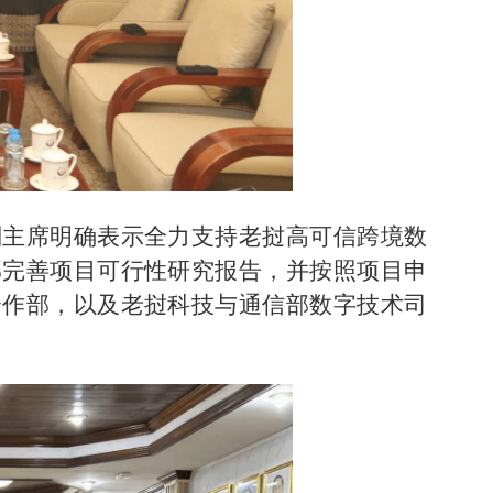
副主席明确表示全力支持老挝高可信跨境数
部完善项目可行性研究报告，并按照项目申
合作部，以及老挝科技与通信部数字技术司