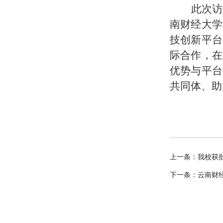
此次访
南财经大学
技创新平台
际合作，在
优势与平台
共同体、助
上一条：
我校获批
下一条：
云南财