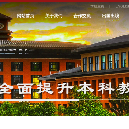
学校主页
ENGLIS
网站首页
关于我们
合作交流
出国出境