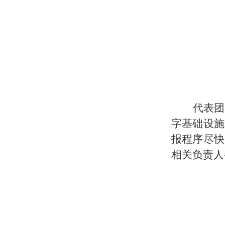
代表团
字基础设施
报程序尽快
相关负责人