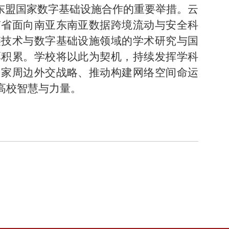
东盟国家数字基础设施合作的重要举措。云
南省面向南亚东南亚数据跨境流动与安全科
链技术与数字基础设施领域的学术研究与国
厚积累。学校将以此为契机，持续发挥学科
国家周边外交战略、推动构建网络空间命运
高校智慧与力量。