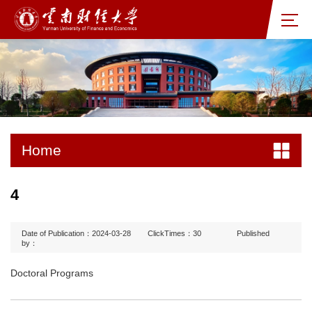
Home
4
Date of Publication：2024-03-28
ClickTimes：
30
Published
by：
Doctoral Programs