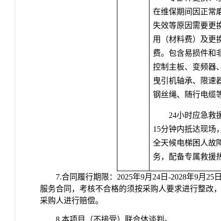
在维保期间因正常
失效等原因需要更
用（材料费）及更
费。包含易损件和
控制主板、变频器
曳引机轴承、限速
钢丝绳、随行电缆
24
小时应急救
15
分钟内抵达现场
全天候电梯困人故
务，配备专属救援
7.
合同履行期限：
2025
年
9
月
24
日
-2028
年
9
月
25
服务合同，考核不合格的须按采购人要求进行整改
采购人进行赔偿。
8.
本项目（不接受）联合体谈判。