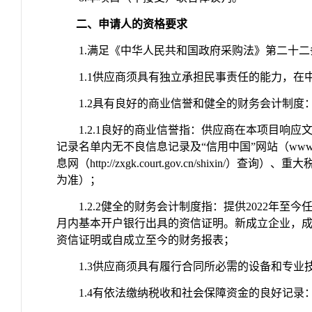
二、申请人的资格要求
1.
满足《中华人民共和国政府采购法》第二十二
1.1
供应商须具有独立承担民事责任的能力，在
1.2
具有良好的商业信誉和健全的财务会计制度
1.2.1
良好的商业信誉指：供应商在本项目响应文
记录名单内无不良信息记录及“信用中国”网站（
www.
息网（
http://zxgk.court.gov.cn/shixin/
）查询）、重大
为准）；
1.2.2
健全的财务会计制度指：提供
2022
年至今
月内基本开户银行出具的资信证明。新成立企业，
资信证明或自成立至今的财务报表；
1.3
供应商须具有履行合同所必需的设备和专业
1.4
有依法缴纳税收和社会保障资金的良好记录