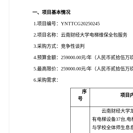
一、项目基本情况
1.
项目编号：
YNTTCG20250245
2.
项目名称：云南财经大学电梯维保全包服务
3.
采购方式：竞争性谈判
4.
预算金额：
259000.00
元
/
年（人民币贰拾伍万
5.
最高限价：
259000.00
元
/
年（人民币贰拾伍万
6.
采购需求：
序
项目
号
云南财经大学
有电梯设备
37
台
,
电
与学校全体师生息