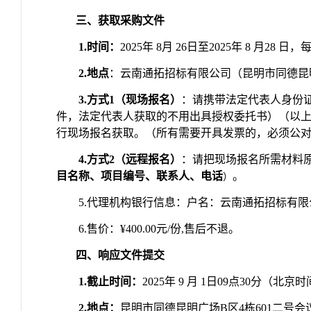
三、获取采购文件
1.
时间：
2025
年
8
月
26
日至
2025
年
8
月
28
日，
2.
地点
：云南通拓招标有限公司（昆明市同德昆
3.
方式
1
（现场报名）
：请携带法定代表人身份
件，法定代表人获取的不用出具授权委托书）（以
行现场报名获取。（所有需要开具发票的，必须公
4.
方式
2
（远程报名）
：请把现场报名所需材料
目名称、项目编号、联系人、电话
。
）
5.
代理机构银行信息：户名：云南通拓招标有限
6.
售价：
¥400.00
元
/
份
,
售后不退。
四、响应文件提交
1.
截止时间：
2025
年
9
月
1
日
09
点
30
分（北京时
2.
地点：
昆明市同德昆明广场
B
区
4
栋
601
二号会