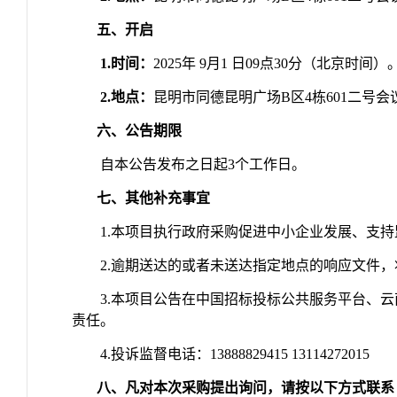
五、开启
1.
时间：
2025
年
9
月
1
日
09
点
30
分（北京时间）
2.
地点：
昆明市同德昆明广场
B
区
4
栋
601
二号会
六、公告期限
自本公告发布之日起
3
个工作日。
七、其他补充事宜
1.
本项目执行政府采购促进中小企业发展、支持
2.
逾期送达的或者未送达指定地点的响应文件，
3.
本项目公告在中国招标投标公共服务平台、云
责任。
4.
投诉监督电话：
13888829415 13114272015
八、凡对本次采购提出询问，请按以下方式联系