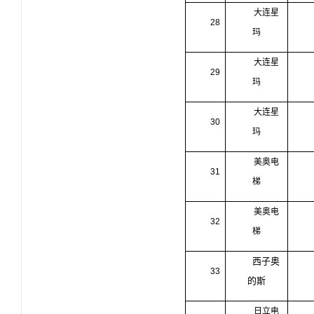
大连星
28
玛
大连星
29
玛
大连星
30
玛
美奥电
31
梯
美奥电
32
梯
西子奥
33
的斯
日立电