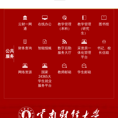
云财一网
在线办公
教学管理
教学管理
图书馆
通
（本科）
（研究
生）
财务查询
智能报账
数字后勤
采资房一
书记、校
公共
服务大厅
体化管理
长信箱
服务
平台
网络资源
国家
教师邮箱
学生邮箱
24365大
学生就业
服务平台