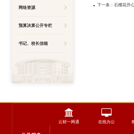
下一条：石榴花开心
网络资源
预算决算公开专栏
书记、校长信箱
云财一网通
在线办公