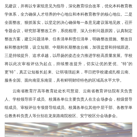
见建议，并将以专家组意见为指导，深化教育综合改革，优化本科教育教
学体系，全力确保人才培养的中心地位和本科教育教学的核心地位。二是
全面整改、狠抓落实，以坚定的决心确保每一条意见建议落地见效，召开
专题会议，研究部署整改工作，系统梳理、深入分析问题原因，认真制定
整改方案，建立问题清单、任务清单和责任清单，明确整改措施、整改目
标和整改时限，设立短期、中期和长期整改台账，加强监督和持续跟进。
三是持续提升、追求卓越，以昂扬的姿态全力推进学校高质量发展。学校
将以此次审核评估为起点，持续整改提升，切实让优的更优、“特”的
更“特”，真正让短板长起来、让弱项强起来，早日把学校建成扎根云南、
服务全国、面向南亚东南亚，具有鲜明财经特色的区域高水平大学。
云南省教育厅高等教育处处长司慧迎、云南省教育评估院有关负责
人、学校领导班子成员、校属各单位主要负责人在主会场参会，校级督导
组成员、审核评估专项督导组成员、校属各单位其他中层干部、各教学单
位教务科负责人等分别在龙泉路南院校区、安宁校区分会场参会。