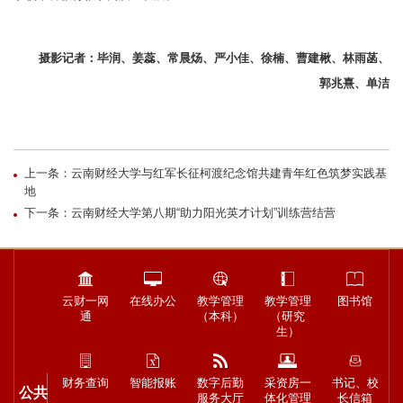
毕润、姜蕊、常晨炀、严小佳、徐楠、曹建楸、林雨菡、
摄影记者：
郭兆熹、单洁
上一条：云南财经大学与红军长征柯渡纪念馆共建青年红色筑梦实践基
地
下一条：云南财经大学第八期“助力阳光英才计划”训练营结营
云财一网
在线办公
教学管理
教学管理
图书馆
通
（本科）
（研究
生）
财务查询
智能报账
数字后勤
采资房一
书记、校
公共
服务大厅
体化管理
长信箱