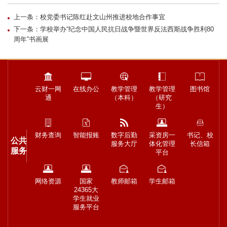
上一条：校党委书记陈红赴文山州推进校地合作事宜
下一条：学校举办“纪念中国人民抗日战争暨世界反法西斯战争胜利80
周年”书画展
云财一网
在线办公
教学管理
教学管理
图书馆
通
（本科）
（研究
生）
财务查询
智能报账
数字后勤
采资房一
书记、校
公共
服务大厅
体化管理
长信箱
服务
平台
网络资源
国家
教师邮箱
学生邮箱
24365大
学生就业
服务平台