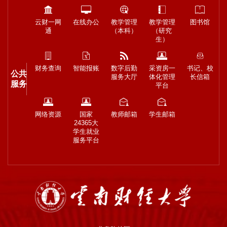
云财一网
在线办公
教学管理
教学管理
图书馆
通
（本科）
（研究
生）
财务查询
智能报账
数字后勤
采资房一
书记、校
公共
服务大厅
体化管理
长信箱
服务
平台
网络资源
国家
教师邮箱
学生邮箱
24365大
学生就业
服务平台