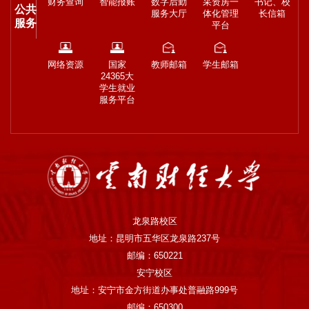
财务查询
智能报账
数字后勤
采资房一
书记、校
公共
服务大厅
体化管理
长信箱
服务
平台
网络资源
国家
教师邮箱
学生邮箱
24365大
学生就业
服务平台
龙泉路校区
地址：昆明市五华区龙泉路237号
邮编：650221
安宁校区
地址：安宁市金方街道办事处普融路999号
邮编：650300