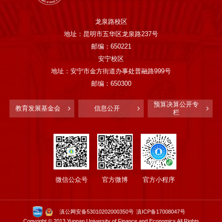
龙泉路校区
地址：昆明市五华区龙泉路237号
邮编：650221
安宁校区
地址：安宁市金方街道办事处普融路999号
邮编：650300
预算决算公开专
教育发展基金会
信息公开
栏
微信公众号
官方微博
官方小程序
滇公网安备53010202000350号
滇ICP备17008047号
Copyright © 2013 Yunnan University of Finance and Economics All Rights