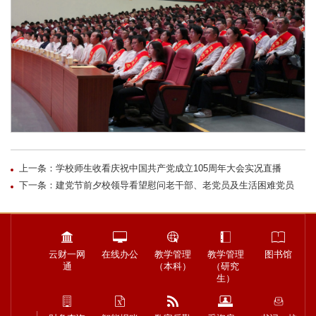
上一条：学校师生收看庆祝中国共产党成立105周年大会实况直播
下一条：建党节前夕校领导看望慰问老干部、老党员及生活困难党员
云财一网
在线办公
教学管理
教学管理
图书馆
通
（本科）
（研究
生）