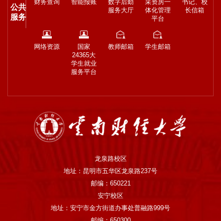
财务查询
智能报账
数字后勤
采资房一
书记、校
公共
服务大厅
体化管理
长信箱
服务
平台
网络资源
国家
教师邮箱
学生邮箱
24365大
学生就业
服务平台
龙泉路校区
地址：昆明市五华区龙泉路237号
邮编：650221
安宁校区
地址：安宁市金方街道办事处普融路999号
邮编：650300