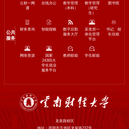
云财一网
在线办公
教学管理
教学管理
图书馆
通
（本科）
（研究
生）
财务查询
智能报账
数字后勤
采资房一
书记、校
公共
服务大厅
体化管理
长信箱
服务
平台
网络资源
国家
教师邮箱
学生邮箱
24365大
学生就业
服务平台
龙泉路校区
地址：昆明市五华区龙泉路237号