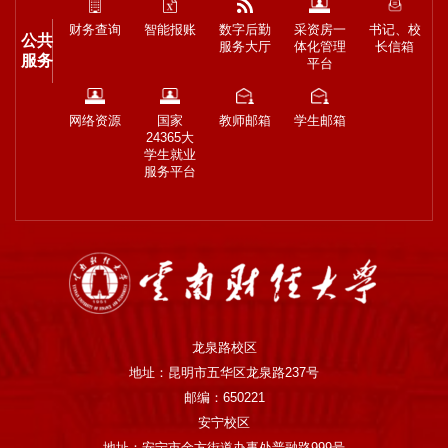
财务查询
智能报账
数字后勤
采资房一
书记、校
公共
服务大厅
体化管理
长信箱
服务
平台
网络资源
国家
教师邮箱
学生邮箱
24365大
学生就业
服务平台
龙泉路校区
地址：昆明市五华区龙泉路237号
邮编：650221
安宁校区
地址：安宁市金方街道办事处普融路999号