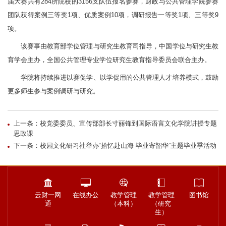
届大赛共有284所院校的3156支队伍报名参赛
，财政与公共管理学院参赛
团队获得案例三等奖1项、优质案例10项，调研报告一等奖1项、三等奖9
项。
该赛事由教育部学位管理与研究生教育司指导，中国学位与研究生教
育学会主办，全国公共管理专业学位研究生教育指导委员会联合主办。
学院将持续推进以赛促学、以学促用的公共管理人才培养模式，鼓励
更多师生参与案例调研与研究。
上一条：校党委委员、宣传部部长寸丽锋到国际语言文化学院讲授专题
思政课
下一条：校园文化研习社举办“拾忆赴山海 毕业寄韶华”主题毕业季活动
云财一网
在线办公
教学管理
教学管理
图书馆
通
（本科）
（研究
生）