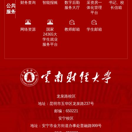
财务查询
智能报账
数字后勤
采资房一
书记、校
公共
服务大厅
体化管理
长信箱
服务
平台
网络资源
国家
教师邮箱
学生邮箱
24365大
学生就业
服务平台
龙泉路校区
地址：昆明市五华区龙泉路237号
邮编：650221
安宁校区
地址：安宁市金方街道办事处普融路999号