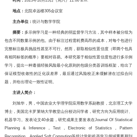
时间：
2025年10月25日（周六）11:00 a.m.
地点：
北院卓远楼305会议室
主办单位：
统计与数学学院
摘要：
多示例学习是一种经典的弱监督学习方法，其中样本被分组为
包含不同数量示例的包。由于标注过程需耗费高昂的成本，对每个包进行
完整标注极具挑战性甚至不可行。然而，获取相似性置信度（即两个包具
有相同标签的概率）要相对容易。本研究基于相似性置信度包进行多示例
学习，提出一种遵循经验风险最小化原则的包级分类器训练框架，给出了
保证模型收敛性的泛化误差界，最后通过风险校正来缓解潜在过拟合问
题，并给出理论一致性证明。
主讲人简介：
刘旭华，男，中国农业大学理学院应用数学系副教授，北京理工大学
博士，美国北卡罗莱纳大学教堂山分校访问学者，研究方向为应用统计、
机器学习。发表论文40余篇，研究成果主要发表在Journal Of Statistical
Planning & Inference，Test，Electronic of Statistics，Pattern
Recognition，Applied Soft Computing等统计学和机器学习领域重要期刊