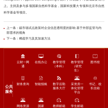
上。主持及参与多项国家自然科学基金，国家科技重大专项和北京市自然
科学基金等项目。
上一条：碳市场试点政策对企业信息透明度的影响:基于外部监管与内
部需求的视角
下一条：稀疏学习及其加速方法
云财一网
在线办公
教学管理
教学管理
图书馆
通
（本科）
（研究
生）
财务查询
智能报账
数字后勤
采资房一
书记、校
公共
服务大厅
体化管理
长信箱
服务
平台
网络资源
国家
教师邮箱
学生邮箱