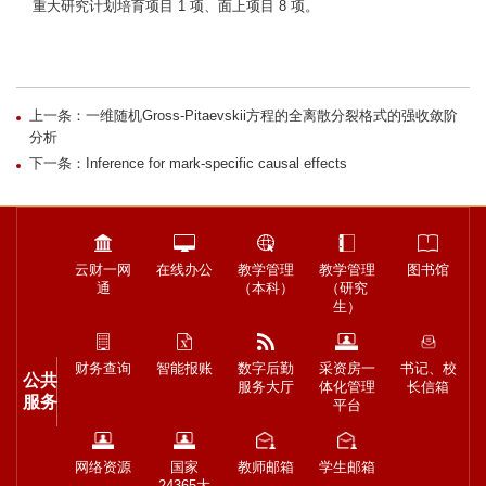
重大研究计划培育项目 1 项、面上项目 8 项。
上一条：一维随机Gross-Pitaevskii方程的全离散分裂格式的强收敛阶
分析
下一条：Inference for mark-specific causal effects
云财一网
在线办公
教学管理
教学管理
图书馆
通
（本科）
（研究
生）
财务查询
智能报账
数字后勤
采资房一
书记、校
公共
服务大厅
体化管理
长信箱
服务
平台
网络资源
国家
教师邮箱
学生邮箱
24365大