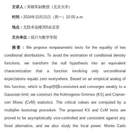
主讲人：
宋晓军副教授（北京大学）
时间：
2024年10月21日（周一）10:00 a.m.
地点：
北院卓远楼305会议室
主办单位：
统计与数学学院
摘要：
We propose nonparametric tests for the equality of two
conditional distributions. To avoid the estimation of conditional density
functions, we transform the null hypothesis into an equivalent
characterization that a function involving only unconditional
expectations equals zero everywhere. Based on an empirical analog of
this function, which is $\sqrt{N}$-consistent and converges weakly to a
Gaussian limit, we construct the Kolmogorov-Smirnov (KS) and Cramer-
von Mises (CvM) statistics. The critical values are computed by a
multiplier bootstrap procedure. The proposed KS and CvM tests are
proved to be asymptotically size-controlled and consistent against any
fixed alternative, and we also study the local power. Monte Carlo