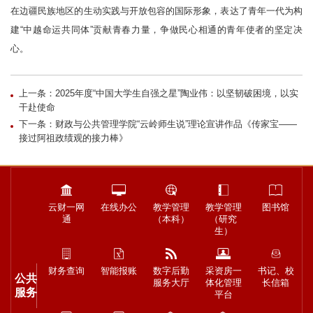
在边疆民族地区的生动实践与开放包容的国际形象，表达了青年一代为构
建“中越命运共同体”贡献青春力量，争做民心相通的青年使者的坚定决
心。
上一条：2025年度“中国大学生自强之星”陶业伟：以坚韧破困境，以实
干赴使命
下一条：财政与公共管理学院“云岭师生说”理论宣讲作品《传家宝——
接过阿祖政绩观的接力棒》
云财一网
在线办公
教学管理
教学管理
图书馆
通
（本科）
（研究
生）
财务查询
智能报账
数字后勤
采资房一
书记、校
公共
服务大厅
体化管理
长信箱
服务
平台