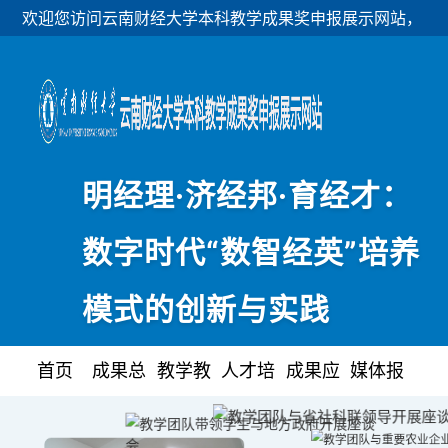
欢迎您访问云南财经大学本科教学成果奖申报展示网站，
推荐使用谷歌浏览器、微软Edge浏览器或者360极速模
式
明经理·济经邦·育经才：
数字时代“数智经英”培养
模式的创新与实践
首页
成果总
教学教
人才培
成果应
媒体报
结
改
养
用
道