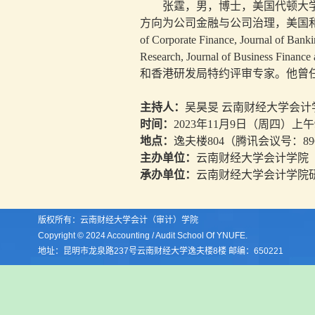
张霆，男，博士，美国代顿大
方向为公司金融与公司治理，美国
of Corporate Finance, Journal of Banki
Research, Journal of Business Financ
和香港研发局特约评审专家。他曾
主持人：
吴昊旻
云南财经大学会计
时间：
2023
年
11
月
9
日（周四）上午
地点：
逸夫楼
804
（腾讯会议号：
89
主办单位：
云南财经大学会计学院
承办单位：
云南财经大学会计学院
版权所有：云南财经大学会计（审计）学院
Copyright © 2024 Accounting / Audit School Of YNUFE.
地址：昆明市龙泉路237号云南财经大学逸夫楼8楼 邮编：650221