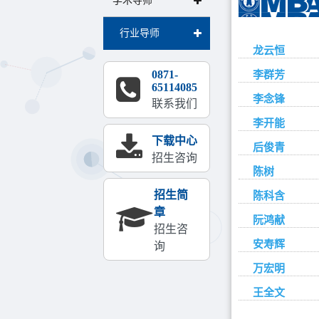
学术导师
行业导师
龙云恒
0871-
李群芳
65114085
李念锋
联系我们
李开能
下载中心
后俊青
招生咨询
陈树
招生简
陈科含
章
阮鸿献
招生咨
安寿辉
询
万宏明
王全文