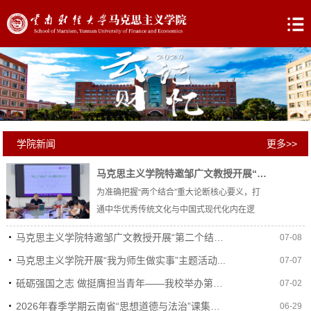
学院新闻
更多>>
马克思主义学院特邀邹广文教授开展“第二个结合”与中国式现代化专题讲座
为准确把握“两个结合”重大论断核心要义，打
通中华优秀传统文化与中国式现代化内在逻
辑，2026年7月3日...
马克思主义学院特邀邹广文教授开展“第二个结合...
07-08
马克思主义学院开展“我为师生做实事”主题活动...
07-07
砥砺强国之志 做挺膺担当青年——我校举办第二届...
07-02
2026年春季学期云南省“思想道德与法治”课集体...
06-29