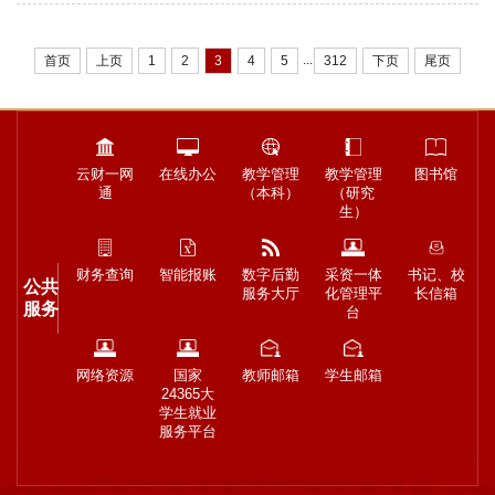
...
首页
上页
1
2
3
4
5
312
下页
尾页
云财一网
在线办公
教学管理
教学管理
图书馆
通
（本科）
（研究
生）
财务查询
智能报账
数字后勤
采资一体
书记、校
公共
服务大厅
化管理平
长信箱
服务
台
网络资源
国家
教师邮箱
学生邮箱
24365大
学生就业
服务平台