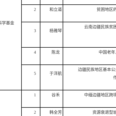
2
和立道
贫困地区
科学基金
云南边疆民族贫
3
杨雅琴
4
陈龙
中国老年
边疆民族地区基本公
5
于洋航
1
谷禾
中缅边疆地区跨
2
韩全芳
资源衰退型