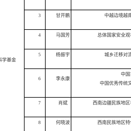
3
甘开鹏
中越边境越
4
马国芳
总体国家安全观
5
杨振宇
城乡迁移对
科学基金
中国
6
李永康
中国优秀传统
7
肖斌
西南边疆民族地区
8
何晓波
西南民族地区特