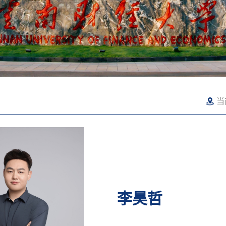
当
李昊哲