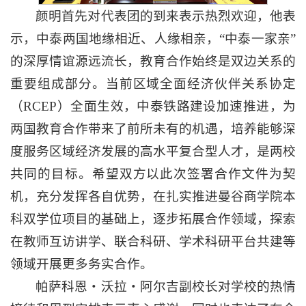
颜明首先对代表团的到来表示热烈欢迎，他表
示，中泰两国地缘相近、人缘相亲，“中泰一家亲”
的深厚情谊源远流长，教育合作始终是双边关系的
重要组成部分。当前区域全面经济伙伴关系协定
（RCEP）全面生效，中泰铁路建设加速推进，为
两国教育合作带来了前所未有的机遇，培养能够深
度服务区域经济发展的高水平复合型人才，是两校
共同的目标。希望双方以此次签署合作文件为契
机，充分发挥各自优势，在扎实推进曼谷商学院本
科双学位项目的基础上，逐步拓展合作领域，探索
在教师互访讲学、联合科研、学术科研平台共建等
领域开展更多务实合作。
帕萨科恩・沃拉・阿尔吉副校长对学校的热情