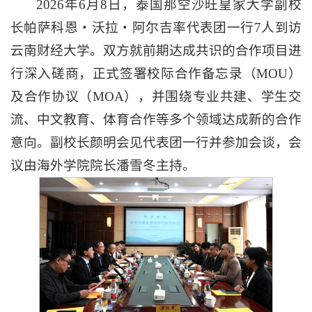
2026年6月8日，泰国那空沙旺皇家大学副校
长帕萨科恩・沃拉・阿尔吉率代表团一行7人到访
云南财经大学。双方就前期达成共识的合作项目进
行深入磋商，正式签署校际合作备忘录（MOU）
及合作协议（MOA），并围绕专业共建、学生交
流、中文教育、体育合作等多个领域达成新的合作
意向。副校长颜明会见代表团一行并参加会谈，会
议由海外学院院长潘雪冬主持。