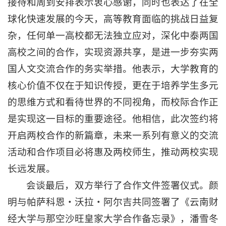
接待和周到安排表示衷心感谢，同时也表达了在全
球化快速发展的今天，高等教育面临的挑战日益复
杂，任何单一高校都无法独立应对，深化中泰两国
高校之间的合作，实现资源共享，是进一步夯实两
国人文交流合作的务实举措。他表示，大学教育的
核心价值不仅在于知识传授，更在于培养学生多元
的思维方式和看待世界的不同视角，而校际合作正
是实现这一目标的重要途径。他相信，此次签约将
开启两校合作的新篇章，未来一系列有意义的交流
活动和合作项目必将惠及两校师生，推动两校实现
长远发展。
会谈最后，双方举行了合作文件签署仪式。颜
明与
帕萨科恩・沃拉・阿尔吉
共同签署了《云南财
经大学与那空沙旺皇家大学合作备忘录》，潘雪冬