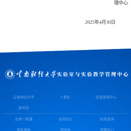
理中心
2025
年
4
月
30
日
云南财经大学
人事处
信息管理中心
图书馆
云财一网通
在线办公
财务查询
智能报账
国资处
预算中心