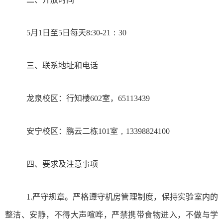
5
月
1
日至
5
日每天
8:30-21：30
三、
联系地址和电话
龙泉校区：行知楼
602
室，
65113439
安宁校区：鹏云二栋
101
室
，13398824100
四、要求及注意事项
1.
严守规章。严格遵守机房管理制度，保持实验室内的
整洁、安静，不得大声喧哗，严禁携带食物进入，不做与学