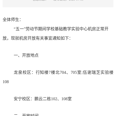
全体师生：
“五一”劳动节期间学校基础教学实验中心机房正常开
放，现就机房开放有关事宜通知如下：
一、开放地点
龙泉校区：行知楼
7
楼北
704
、
705
室;伍谢瑞芝实验楼
108
安宁校区：鹏云二栋
102
、
108
室
二、开放时间