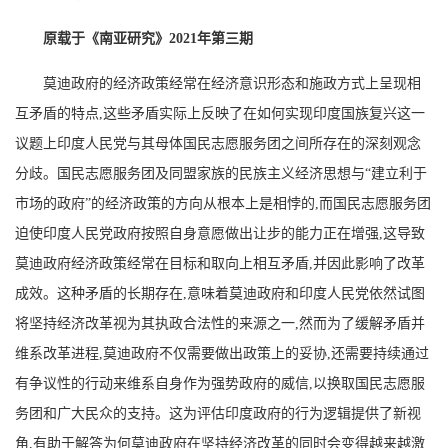
原载于《南亚研究》2021年第三期
莫迪政府的经济政策经常在经济意识形态和施政方式上呈现相
互矛盾的特点,这些矛盾实际上反映了在如何实现印度国族复兴这一
议题上印度人民党与其母体国民志愿服务团之间所存在的深刻观念
分歧。国民志愿服务团及同盟家族的民族主义经济思想与“建立利于
市场的政府”的经济政策的方向从根本上是相悖的,而国民志愿服务团
迫使印度人民党政府按照自身意愿做出让步的能力正在增强,这导致
莫迪政府经济政策经常在目标和取向上相互矛盾,并因此影响了改革
成效。这种矛盾的长期存在,意味着莫迪政府和印度人民党依然试图
将坚持经济改革视为其执政合法性的来源之一,然而为了缓解矛盾并
维系改革进程,莫迪政府不仅需要做出政策上的妥协,还需要持续通过
有争议性的行动来维系自身作为强势政府的威信,以换取国民志愿服
务团和广大民众的支持。这为评估印度政府的行为逻辑提供了新视
角,有助于解答为何莫迪政府在坚持经济改革的同时会变得越来越激