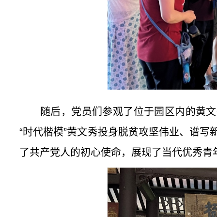
随后，党员们参观了位于园区内的
黄文
“时代楷模”黄文秀投身脱贫攻坚伟业、谱写
了共产党人的初心使命，展现了当代优秀青