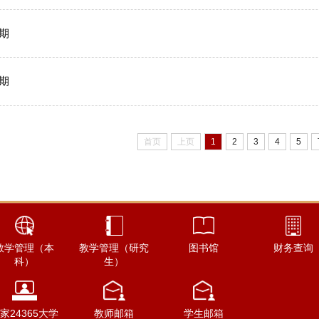
3期
2期
首页
上页
1
2
3
4
5
教学管理（本
教学管理（研究
图书馆
财务查询
科）
生）
家24365大学
教师邮箱
学生邮箱