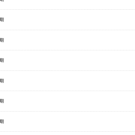
6期
5期
4期
3期
2期
1期