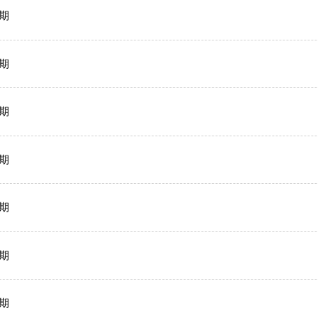
0期
9期
8期
7期
6期
5期
4期