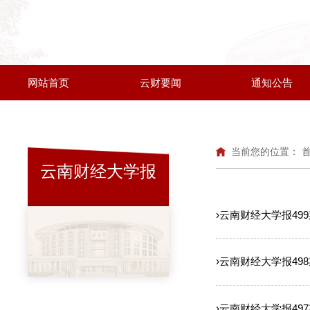
网站首页
云财要闻
通知公告
当前您的位置：
云南财经大学报
›云南财经大学报49
›云南财经大学报49
›云南财经大学报49