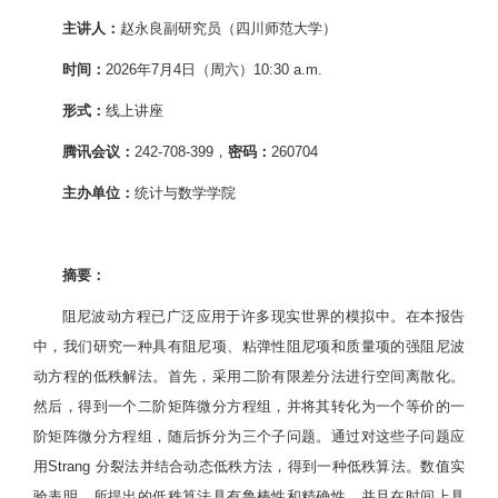
主讲人：
赵永良副研究员（四川师范大学）
时间：
2026年7月4日（周六）10:30 a.m.
形式：
线上讲座
腾讯会议：
242-708-399，
密码：
260704
主办单位：
统计与数学学院
摘要：
阻尼波动方程已广泛应用于许多现实世界的模拟中。在本报告
中，我们研究一种具有阻尼项、粘弹性阻尼项和质量项的强阻尼波
动方程的低秩解法。首先，采用二阶有限差分法进行空间离散化。
然后，得到一个二阶矩阵微分方程组，并将其转化为一个等价的一
阶矩阵微分方程组，随后拆分为三个子问题。通过对这些子问题应
用Strang 分裂法并结合动态低秩方法，得到一种低秩算法。数值实
验表明，所提出的低秩算法具有鲁棒性和精确性，并且在时间上具